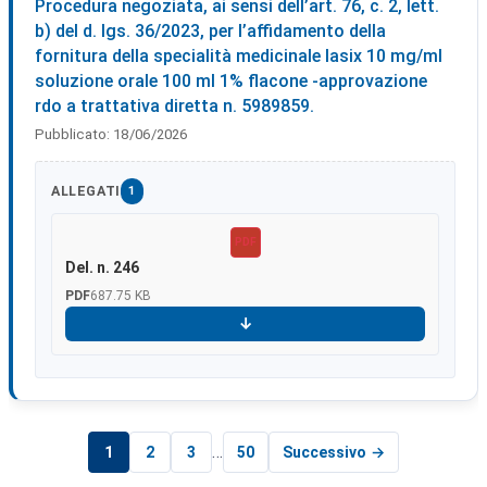
Procedura negoziata, ai sensi dell’art. 76, c. 2, lett.
b) del d. lgs. 36/2023, per l’affidamento della
fornitura della specialità medicinale lasix 10 mg/ml
soluzione orale 100 ml 1% flacone -approvazione
rdo a trattativa diretta n. 5989859.
Pubblicato:
18/06/2026
ALLEGATI
1
PDF
Del. n. 246
PDF
687.75 KB
Scarica
Paginazione
…
1
2
3
50
Successivo →
degli