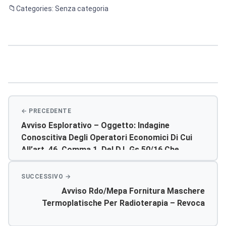
Categories: Senza categoria
Navigazione
articoli
Avviso Esplorativo – Oggetto: Indagine
Conoscitiva Degli Operatori Economici Di Cui
All’art. 46, Comma 1, Del D.l.gs 50/16 Che
Dispongono Di Un Sistema Interno Di Controllo
Di Qualità Conforme Alla Uni En Iso 9001,
Settore Commerciale Ea34, Certificato Da
Avviso Rdo/mepa Fornitura Maschere
Organismi Accreditati Ai Sensi Del
Termoplatische Per Radioterapia – Revoca
Regolamento Ce N. 765/2008, Per L’affidamento
Del Servizio Di Verifica Preventiva Di Progetti Di