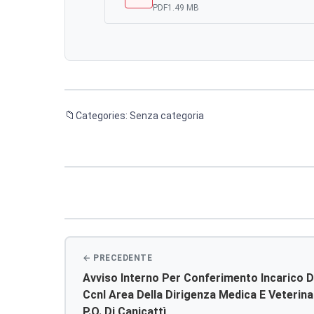
PDF
1.49 MB
Categories: Senza categoria
Navigazione
articoli
Avviso Interno Per Conferimento Incarico Di
Ccnl Area Della Dirigenza Medica E Veterinaria U.o.c. Pediatria Del
P.o. Di Canicattì