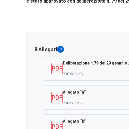
è stato approvato con deliberazione n. 79 del 2
Allegati
3
Deliberazione n.79 del 29 gennaio
PDF
PDF
98.93 KB
Allegato “a”
PDF
PDF
2.28 MB
Allegato “b”
PDF