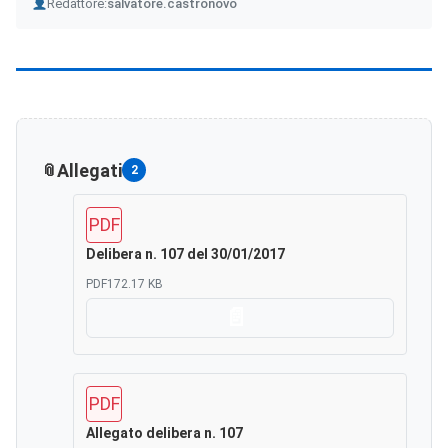
Author
Redattore:
salvatore.castronovo
Allegati
2
PDF
Delibera n. 107 del 30/01/2017
PDF
172.17 KB
Scarica
PDF
Allegato delibera n. 107