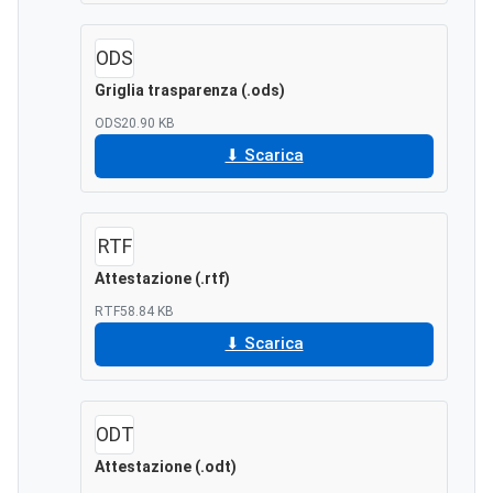
ODS
Griglia trasparenza (.ods)
ODS
20.90 KB
Scarica
RTF
Attestazione (.rtf)
RTF
58.84 KB
Scarica
ODT
Attestazione (.odt)