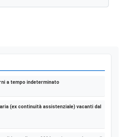
Citroen Nuova C3; – Cig. 78020474dc.
terni a tempo indeterminato
aria (ex continuità assistenziale) vacanti dal