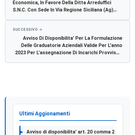
Economica, In Favore Della Ditta Arreduffici
S.n.c. Con Sede In Via Regione Siciliana (ag)
Per La Fornitura Di Sedie Fisse( Con Schienale
In Ppl) Per L’uoc Di
Cardiologia/utin/emodinamica Del P.o. Di
Avviso Di Disponibilita’ Per La Formulazione
Agrigentoc
Delle Graduatorie Aziendali Valide Per L’anno
2023 Per L’assegnazione Di Incarichi Provvisori
Di Continuita’ Assistenziale, Guardia Medica
Turistica E Presso Gli Istituti Penitenziari –
Scadenza Presentazione Domande 04/01/2023
Ultimi Aggionamenti
Avviso di disponibilita’ art. 20 comma 2