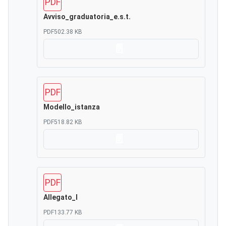
PDF
Avviso_graduatoria_e.s.t.
PDF
502.38 KB
Scarica
PDF
Modello_istanza
PDF
518.82 KB
Scarica
PDF
Allegato_l
PDF
133.77 KB