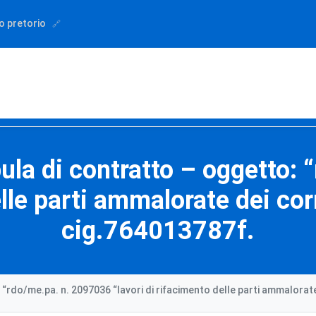
o pretorio
pula di contratto – oggetto:
lle parti ammalorate dei corn
cig.764013787f.
 “rdo/me.pa. n. 2097036 “lavori di rifacimento delle parti ammalorate 