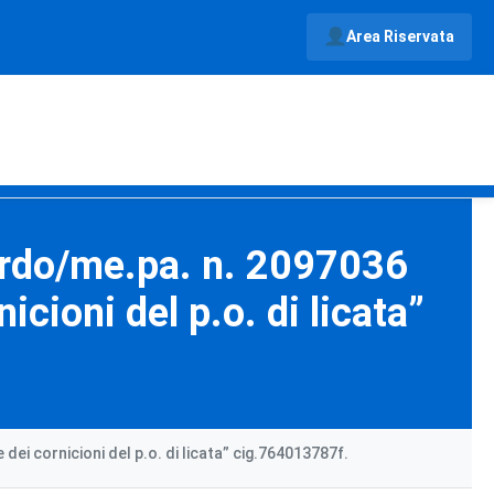
Area Riservata
 “rdo/me.pa. n. 2097036
icioni del p.o. di licata”
dei cornicioni del p.o. di licata” cig.764013787f.