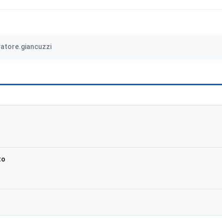
vatore.giancuzzi
to