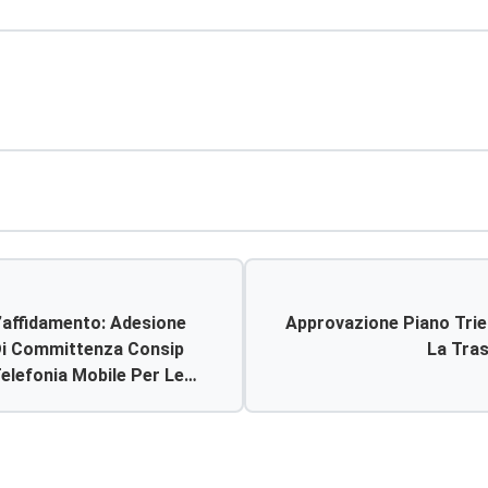
’affidamento: Adesione
Approvazione Piano Trie
 Di Committenza Consip
La Tra
 Telefonia Mobile Per Le
ce Cig Derivato