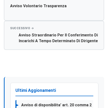
Avviso Volontario Trasparenza
Avviso Straordinario Per Il Conferimento Di
Incarichi A Tempo Determinato Di Dirigente
Medico Di Anestesia E Rianimazione,
Endoscopia Digestiva Afferente Al Dipartimento
Di Chirurgia Generale Distretto Ospedalieo Ag1
Ed Endoscopia Digestiva Afferente Al
Dipartimento D Medicina Interna Distretto
Ospedaliero Ag2
Ultimi Aggionamenti
Avviso di disponibilita’ art. 20 comma 2