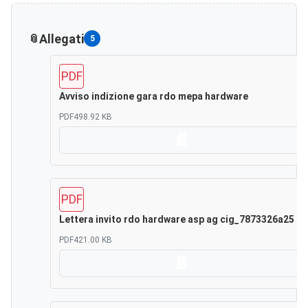
Allegati
5
PDF
Avviso indizione gara rdo mepa hardware
PDF
498.92 KB
Scarica
PDF
Lettera invito rdo hardware asp ag cig_7873326a25
PDF
421.00 KB
Scarica