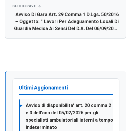
Avviso Di Gara Art. 29 Comma 1 D.lgs. 50/2016
– Oggetto: ” Lavori Per Adeguamento Locali Di
Guardia Medica Ai Sensi Del D.a. Del 06/09/2010
In Ordine Alla Sicurezza Dei Presidi Di
Continuità Assistenziale Dell’asp Di Agrigento”
– Cig: 72682204e2 – Cup C92c17000220005 –
Rdo/me:pa: N. 1831402.
Ultimi Aggionamenti
Avviso di disponibilita’ art. 20 comma 2
e 3 dell’acn del 05/02/2026 per gli
specialisti ambulatoriali interni a tempo
indeterminato