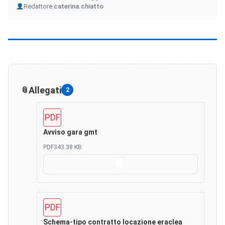
Author
Redattore:
caterina.chiatto
Allegati
2
PDF
Avviso gara gmt
PDF
343.38 KB
Scarica
PDF
Schema-tipo contratto locazione eraclea