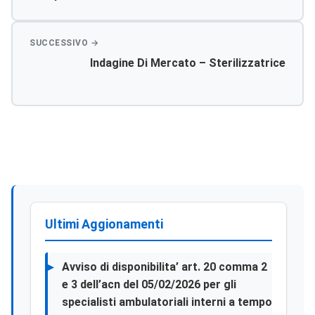
Ed Assistenza Tecnica Triennale Full Risk Su N.
2 Portatili Radiografici Di Marca Techinix Mod.
Tms 300, In Uso Presso L’u.o. Di Anestesia E
Rianimazione Del P.o. San Giovanni Di Dio Di
Indagine Di Mercato – Sterilizzatrice
Agrigento
Ultimi Aggionamenti
Avviso di disponibilita’ art. 20 comma 2
e 3 dell’acn del 05/02/2026 per gli
specialisti ambulatoriali interni a tempo