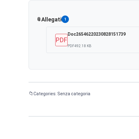
Allegati
1
Doc26546220230828151739
PDF
PDF
492.18 KB
Categories: Senza categoria
Navigazione
articoli