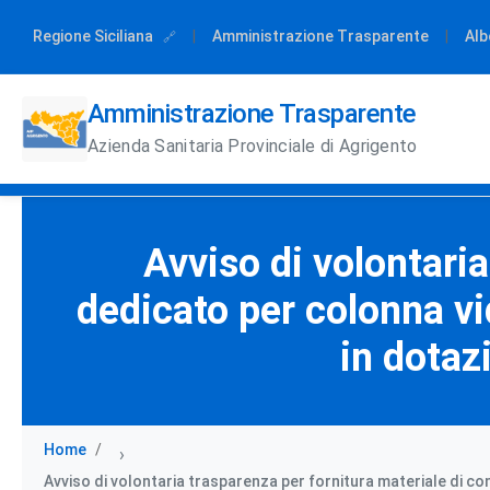
Regione Siciliana
|
Amministrazione Trasparente
|
Alb
Amministrazione Trasparente
Azienda Sanitaria Provinciale di Agrigento
Avviso di volontari
dedicato per colonna v
in dotaz
Home
›
Avviso di volontaria trasparenza per fornitura materiale di c