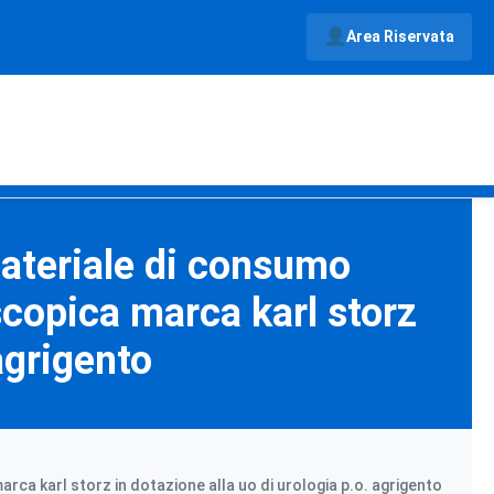
Area Riservata
materiale di consumo
copica marca karl storz
agrigento
ca karl storz in dotazione alla uo di urologia p.o. agrigento