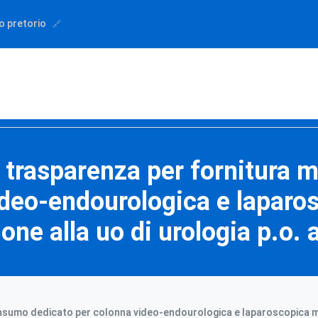
o pretorio
a trasparenza per fornitura 
ideo-endourologica e laparos
ione alla uo di urologia p.o. 
onsumo dedicato per colonna video-endourologica e laparoscopica mar