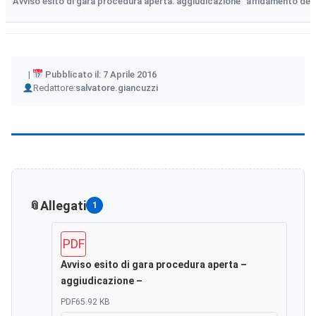
Avviso esito di gara procedura aperta: aggiudicazione “affidamento della
Pubblicato il: 7 Aprile 2016
Author
Redattore:
salvatore.giancuzzi
Allegati
1
PDF
Avviso esito di gara procedura aperta –
aggiudicazione –
PDF
65.92 KB