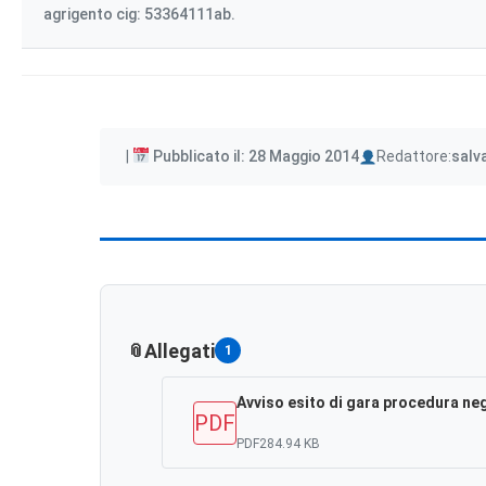
agrigento cig: 53364111ab.
Author
Pubblicato il: 28 Maggio 2014
Redattore:
salv
Allegati
1
Avviso esito di gara procedura ne
PDF
PDF
284.94 KB