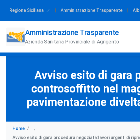
Regione Siciliana
|
Amministrazione Trasparente
|
Alb
Amministrazione Trasparente
Azienda Sanitaria Provinciale di Agrigento
Avviso esito di gara 
controsoffitto nel mag
pavimentazione divelta
Home
›
Avviso esito di gara procedura negoziata:lavori urgenti di ripri