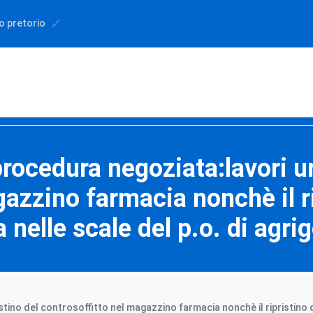
o pretorio
procedura negoziata:lavori urg
azzino farmacia nonchè il ri
 nelle scale del p.o. di agr
stino del controsoffitto nel magazzino farmacia nonchè il ripristino d