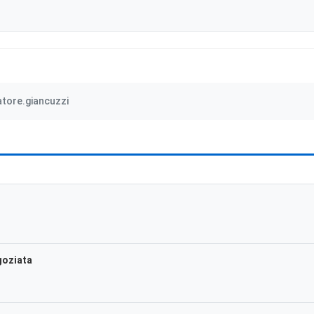
atore.giancuzzi
goziata