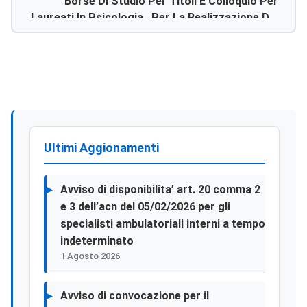
Borse Di Studio Per Titoli E Colloquio Per
Laureati In Psicologia , Per La Realizzazione Del
Progetto Dal Titolo:”percorso Assistenziale
Per Soggetti Con Disturbi Specifici
Dell’apprendimento”,finanziato Dalla Regione
Sicilia. Pon 2012-
Ultimi Aggionamenti
Avviso di disponibilita’ art. 20 comma 2
e 3 dell’acn del 05/02/2026 per gli
specialisti ambulatoriali interni a tempo
indeterminato
1 Agosto 2026
Avviso di convocazione per il