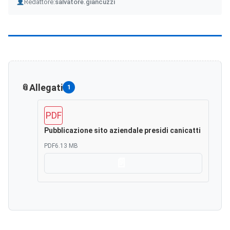
Author
Redattore:
salvatore.giancuzzi
Allegati
1
PDF
Pubblicazione sito aziendale presidi canicatti
PDF
6.13 MB
Scarica