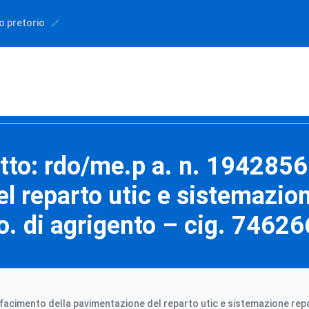
o pretorio
tto: rdo/me.p a. n. 1942856 
l reparto utic e sistemazion
.o. di agrigento – cig. 7462
rifacimento della pavimentazione del reparto utic e sistemazione repa