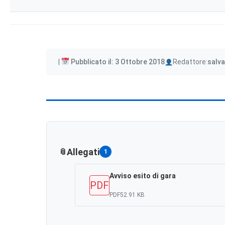
Author
Pubblicato il: 3 Ottobre 2018
Redattore:
salva
Allegati
1
Avviso esito di gara
PDF
PDF
52.91 KB