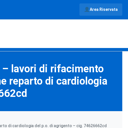
Area Riservata
– lavori di rifacimento
e reparto di cardiologia
6662cd
rto di cardiologia del p.o. di agrigento – cig. 74626662cd