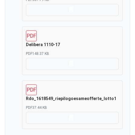
Scarica
PDF
Delibera 1110-17
PDF
148.37 KB
Scarica
PDF
Rdo_1618549_riepilogoesameofferte_lotto1
PDF
37.44 KB
Scarica