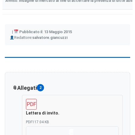
Avviso: indagine di mercato al fine di accertare la presenza di ditte abili
Pubblicato il: 13 Maggio 2015
Author
Redattore:
salvatore.giancuzzi
Allegati
2
PDF
Lettera di invito.
PDF
117.04 KB