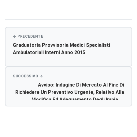
Navigazione
articoli
Graduatoria Provvisoria Medici Specialisti
Ambulatoriali Interni Anno 2015
Avviso: Indagine Di Mercato Al Fine Di
Richiedere Un Preventivo Urgente, Relativo Alla
Modifica Ed Adeguamento Degli Impianti
Elettrici Nell’u.o. Di Pediatria Del Presidio Di
Sciacca. Richiedere Il Relativo Preventivo Di
Spesa.