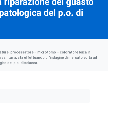
la riparazione del guasto
patologica del p.o. di
chiature: processatore – microtomo – coloratore leica in
da sanitaria, sta effettuando un’indagine di mercato volta ad
ica del p.o. di sciacca.