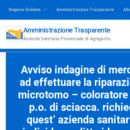
Regione Siciliana
|
Amministrazione Trasparente
|
Alb
Amministrazione Trasparente
Azienda Sanitaria Provinciale di Agrigento
Avviso indagine di merca
ad effettuare la ripara
microtomo – coloratore l
p.o. di sciacca. richi
quest’ azienda sanitar