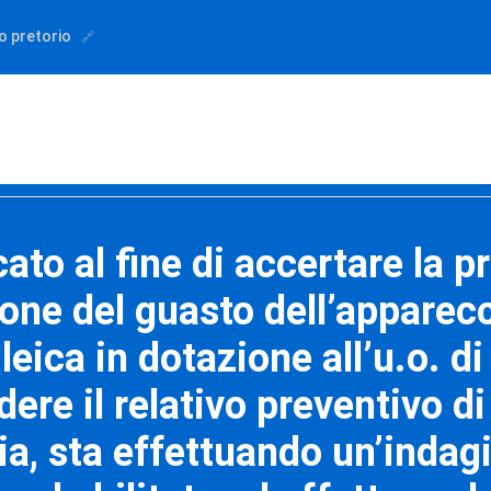
o pretorio
to al fine di accertare la pr
zione del guasto dell’apparec
eica in dotazione all’u.o. d
edere il relativo preventivo d
ia, sta effettuando un’indag