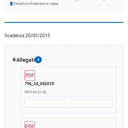
Author
Redattore:
francesco.casa
Scadenza 20/03/2015
Allegati
4
PDF
796_24_042018
PDF
199.07 KB
Scarica
PDF