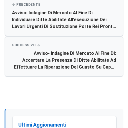
Avviso: Indagine Di Mercato Al Fine Di
Individuare Ditte Abilitate All’esecuzione Dei
Lavori Urgenti Di Sostituzione Porte Rei Pronto
Soccorso Del P.o. Di Agrigento.
Avviso- Indagine Di Mercato Al Fine Di:
Accertare La Presenza Di Ditte Abilitate Ad
Effettuare La Riparazione Del Guasto Su Cappe
Aspiranti Diapath E Armadio Per Pezzi Istologici
Diapath In Dotazione All’u.o. Di Anatomia
Patologica Del P.o. Di Sciacca. Richiedere Il
Relativo Preventivo Di Spesa.
Ultimi Aggionamenti