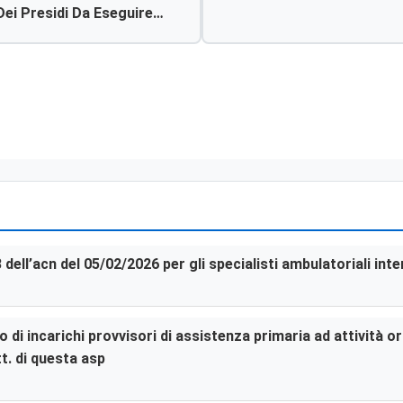
Dei Presidi Da Eseguire
i In Uso, A Qualsiasi
69b12
3 dell’acn del 05/02/2026 per gli specialisti ambulatoriali in
di incarichi provvisori di assistenza primaria ad attività or
t. di questa asp