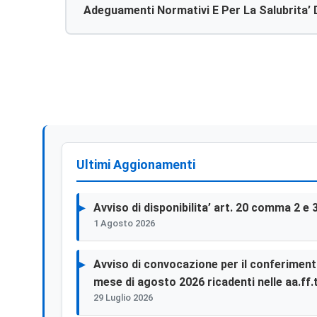
Adeguamenti Normativi E Per La Salubrita’ 
Presso Le Strutture Di Proprieta’ O Concess
Titolo, All’asp Di Agrigento – Cig. N. 64423
Ultimi Aggionamenti
Avviso di disponibilita’ art. 20 comma 2 e 
1 Agosto 2026
Avviso di convocazione per il conferimento 
mese di agosto 2026 ricadenti nelle aa.ff.t
29 Luglio 2026