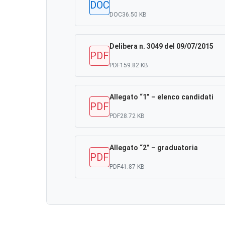
DOC
DOC
36.50 KB
Delibera n. 3049 del 09/07/2015
PDF
PDF
159.82 KB
Allegato “1” – elenco candidati
PDF
PDF
28.72 KB
Allegato “2” – graduatoria
PDF
PDF
41.87 KB