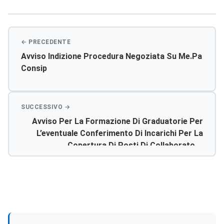
articoli
Avviso Indizione Procedura Negoziata Su Me.pa
Consip
Avviso Per La Formazione Di Graduatorie Per
L’eventuale Conferimento Di Incarichi Per La
Copertura Di Posti Di Collaboratore
Professionale Sanitario Tecnico Di
Fisiopatologia Cardiocircolatoria E Perfusione
Cardiovascoalre