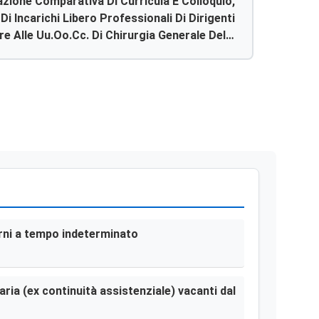
azione Comparativa Di Curricula E Colloquio,
Di Incarichi Libero Professionali Di Dirigenti
 Alle Uu.oo.cc. Di Chirurgia Generale Delle
Strutture Ospedaliere Dell’asp Di Agrigento.
terni a tempo indeterminato
aria (ex continuità assistenziale) vacanti dal