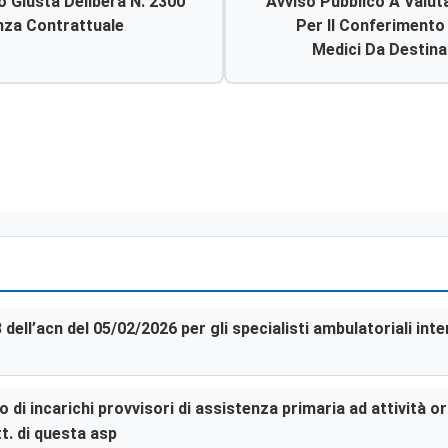
 Giusta Delibera N. 2300
Avviso Pubblico A Valut
Uniformazione Data Scadenza Contrattuale
Per Il Conferimento 
Medici Da Destinare
3 dell’acn del 05/02/2026 per gli specialisti ambulatoriali in
di incarichi provvisori di assistenza primaria ad attività or
t. di questa asp