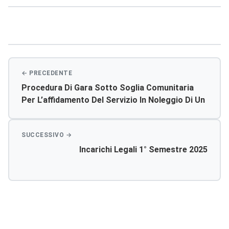
Navigazione
articoli
Procedura Di Gara Sotto Soglia Comunitaria
Per L’affidamento Del Servizio In Noleggio Di Un
Unità Mobile “di Screening Mammografico
Digitale Sul Territorio Dell’asp Di Agrigento”.
Incarichi Legali 1° Semestre 2025