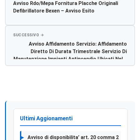
Avviso Rdo/mepa Fornitura Placche Originali
Defibrillatore Bexen – Avviso Esito
Avviso Affidamento Servizio: Affidamento
Diretto Di Durata Trimestrale Servizio Di
Manutenzione Impianti Antincendio Ubicati Nelle
Strutture Territoriali Di Questa A.s.p. Cig:
Z3823707c4
Ultimi Aggionamenti
Avviso di disponibilita’ art. 20 comma 2