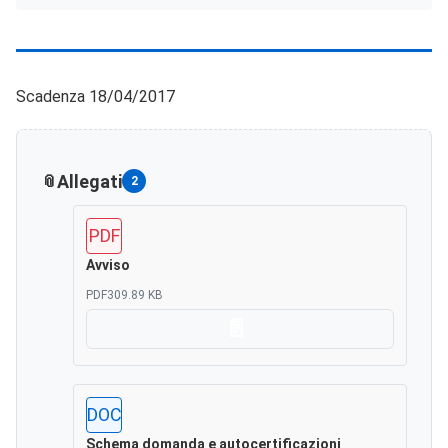
Scadenza 18/04/2017
Allegati
2
PDF
Avviso
PDF
309.89 KB
Scarica
DOC
Schema domanda e autocertificazioni