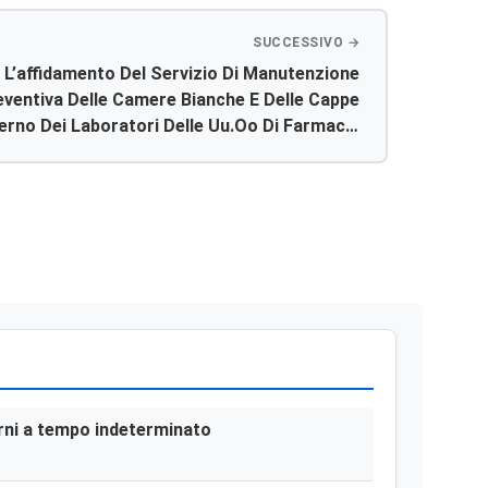
L’affidamento Del Servizio Di Manutenzione
eventiva Delle Camere Bianche E Delle Cappe
terno Dei Laboratori Delle Uu.oo Di Farmacia
anni Paolo Ii Di Sciacca, S.giovanni Di Dio Di
o Di Canicattì E Dei Laboratori Classificati
A Servizio Della Banca Cordonale Di Sciacca
terni a tempo indeterminato