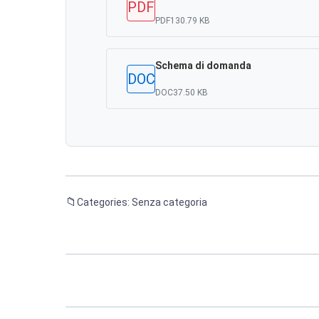
PDF
PDF
130.79 KB
Schema di domanda
DOC
DOC
37.50 KB
Categories: Senza categoria
Navigazione
articoli