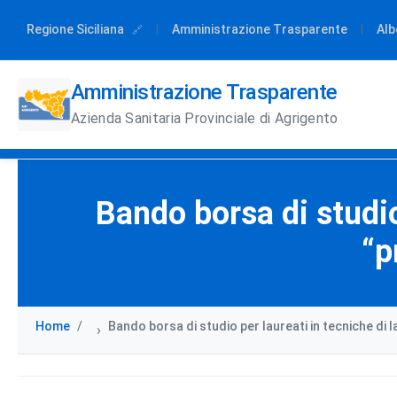
Regione Siciliana
|
Amministrazione Trasparente
|
Alb
Amministrazione Trasparente
Azienda Sanitaria Provinciale di Agrigento
Bando borsa di studio
“p
Home
Bando borsa di studio per laureati in tecniche di
›