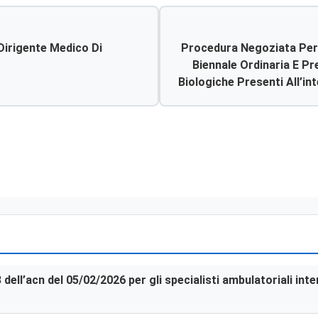
Dirigente Medico Di
Procedura Negoziata Per 
Biennale Ordinaria E Pr
Biologiche Presenti All’in
Dell’ospedale Giov
Agrigento, Barone Lombard
3 dell’acn del 05/02/2026 per gli specialisti ambulatoriali in