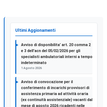
Mediche E Chirurgiche, Progetto Dal Titolo:
“reazioni Avverse Da Farmaci (adr) Causa Di
Accesso A L Pronto Soccorso (ps)”, Finanziato
Dalla Regione Sicilia.
Ultimi Aggionamenti
Avviso di disponibilita’ art. 20 comma 2
e 3 dell’acn del 05/02/2026 per gli
specialisti ambulatoriali interni a tempo
indeterminato
1 Agosto 2026
Avviso di convocazione per il
conferimento di incarichi provvisori di
assistenza primaria ad attività oraria
(ex continuità assistenziale) vacanti dal
mese di agosto 2026 ricadenti nelle