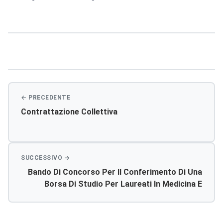
Navigazione
articoli
Contrattazione Collettiva
Bando Di Concorso Per Il Conferimento Di Una
Borsa Di Studio Per Laureati In Medicina E
Chirurgia Con Specializzazione E/o Dottorato
Di Ricerca, Con Possibile Esperienza In Raccolta
Dati Epidemiologici Relativi Ad Emergenze