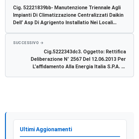
Cig. 52221839bb- Manutenzione Triennale Agli
Impianti Di Climatizzazione Centralizzati Daikin
Dell’ Asp Di Agrigento Installatio Nei Locali
Denominati “direzione Generale,affari Generali,
Lip Medico,consultorio Familiare E Cup” E
Poliambulatorio Di Favara Approvazione Verbale
Cig.5222343dc3. Oggetto: Rettifica
Di Gara
Deliberazione N° 2567 Del 12.06.2013 Per
L’affidamento Alla Energia Italia S.p.a. Di
Canicattì (ag) Del Servizio Di Manutenzione
Sugli Impianti Di Climatizzazione Centralizzati.
Ultimi Aggionamenti