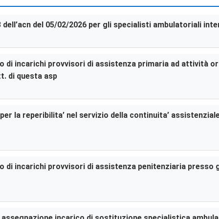
3 dell’acn del 05/02/2026 per gli specialisti ambulatoriali in
di incarichi provvisori di assistenza primaria ad attività or
t. di questa asp
er la reperibilita’ nel servizio della continuita’ assistenzia
di incarichi provvisori di assistenza penitenziaria presso gl
er assegnazione incarico di sostituzione specialistica ambula