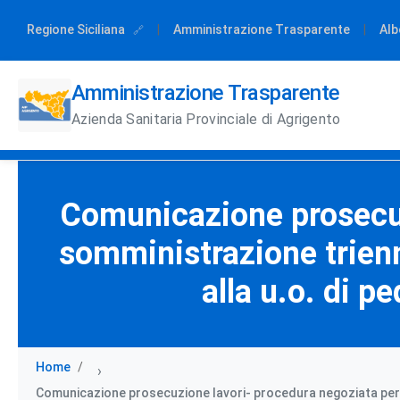
Regione Siciliana
|
Amministrazione Trasparente
|
Alb
Amministrazione Trasparente
Azienda Sanitaria Provinciale di Agrigento
Comunicazione prosecuzi
somministrazione trienna
alla u.o. di p
Home
›
Comunicazione prosecuzione lavori- procedura negoziata per la f