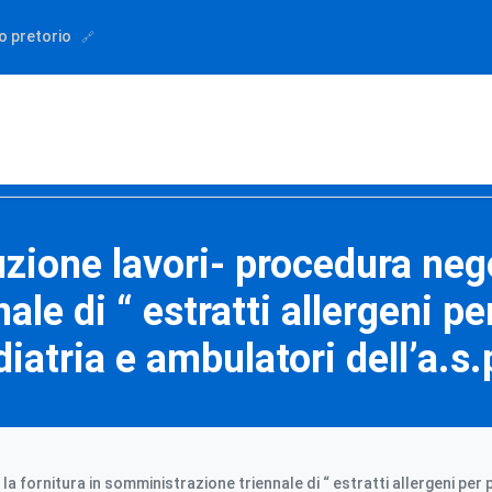
o pretorio
one lavori- procedura negoz
le di “ estratti allergeni per
ediatria e ambulatori dell’a.s.
ornitura in somministrazione triennale di “ estratti allergeni per pri