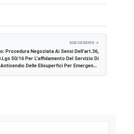
o: Procedura Negoziata Ai Sensi Dell’art.36,
.lgs 50/16 Per L’affidamento Del Servizio Di
Anticendio Delle Elisuperfici Per Emergenza
a Dell’ Asp. Di Agrigento ( Cig. 7638291522 )