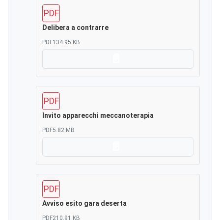
PDF
Delibera a contrarre
PDF
134.95 KB
Scarica
PDF
Invito apparecchi meccanoterapia
PDF
5.82 MB
Scarica
PDF
Avviso esito gara deserta
PDF
210.91 KB