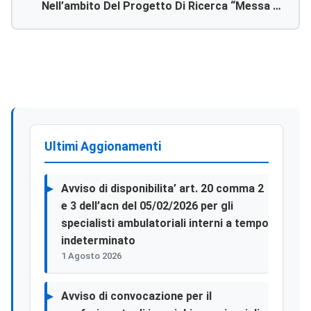
Nell’ambito Del Progetto Di Ricerca “messa In
Opera Di Una Piattaforma E Di Una Ricerca Tra
Tunisia E Italia Per La Sorveglianza Delle
Malattie Emergenti Trasmissibili Da Zecche E
Da Culicidae – Restus Per Il Programma Italia-
Tunisia 2007/2013 Cooperazione Trasfontaliera
Ultimi Aggionamenti
Avviso di disponibilita’ art. 20 comma 2
e 3 dell’acn del 05/02/2026 per gli
specialisti ambulatoriali interni a tempo
indeterminato
1 Agosto 2026
Avviso di convocazione per il