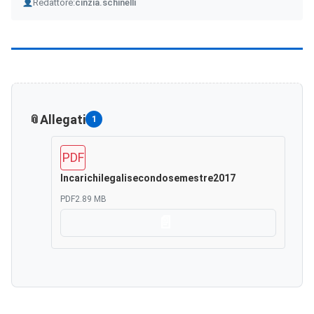
Author
Redattore:
cinzia.schinelli
Allegati
1
PDF
Incarichilegalisecondosemestre2017
PDF
2.89 MB
Scarica