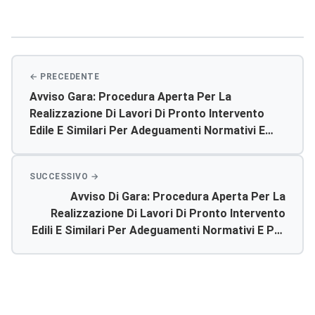
Navigazione
articoli
Avviso Gara: Procedura Aperta Per La
Realizzazione Di Lavori Di Pronto Intervento
Edile E Similari Per Adeguamenti Normativi E
Per La Salubrità Dei Presidi Da Eseguire Presso
Le Strutture Di Proprietà O Concessi In Uso, A
Qualsiasi Titolo, All’asp Di Agrigento Cig N.
Avviso Di Gara: Procedura Aperta Per La
6442369b12
Realizzazione Di Lavori Di Pronto Intervento
Edili E Similari Per Adeguamenti Normativi E Per
La Salubrita’ Dei Presidi Da Eseguire Presso Le
Strutture Di Proprieta’ O Concessi In Uso, A
Qualsiasi Titolo, All’asp Di Agrigento Cig N.
6442369b12