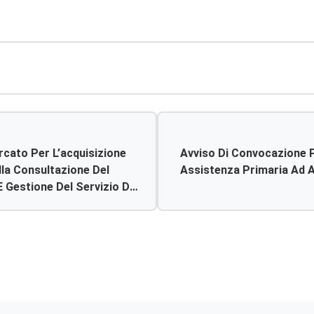
rcato Per L’acquisizione
Avviso Di Convocazione Pe
lla Consultazione Del
Assistenza Primaria Ad At
 Gestione Del Servizio Di
ci Del P.o. Di Licata.