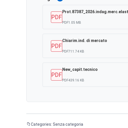
Prot.87387_2026.indag.merc.elas
PDF
PDF
1.05 MB
Chiarim.ind. di mercato
PDF
PDF
711.74 KB
New_capit.tecnico
PDF
PDF
439.16 KB
Categories: Senza categoria