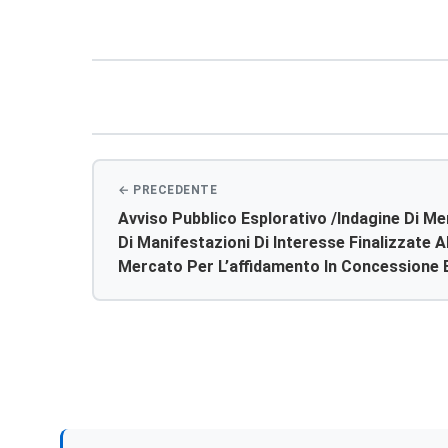
Navigazione
articoli
Avviso Pubblico Esplorativo /indagine Di Me
Di Manifestazioni Di Interesse Finalizzate A
Mercato Per L’affidamento In Concessione E
Bar, Posto Di Ristoro E Distributori Automati