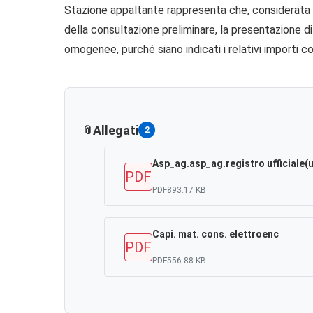
Stazione appaltante rappresenta che, considerata la
della consultazione preliminare, la presentazione d
omogenee, purché siano indicati i relativi importi c
Allegati
2
Asp_ag.asp_ag.registro ufficiale(
PDF
PDF
893.17 KB
Capi. mat. cons. elettroenc
PDF
PDF
556.88 KB