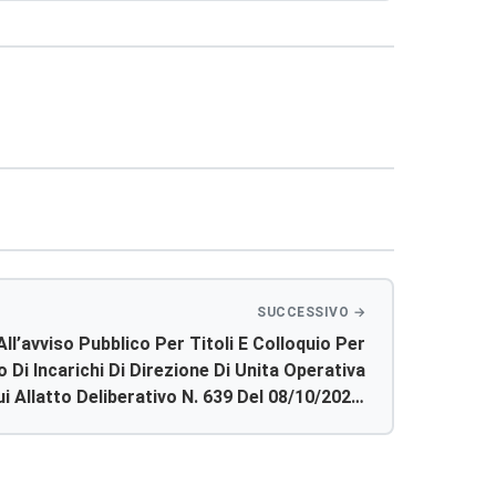
All’avviso Pubblico Per Titoli E Colloquio Per
 Di Incarichi Di Direzione Di Unita Operativa
 Allatto Deliberativo N. 639 Del 08/10/2024,
tetricia E Ginecologia Del P.o. Di Canicatti,
ogia Patologica Del P.o. Di Sciacca E All`uoc
lattie Infettive E Tropicali Del P.o. Di Ribera.