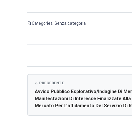
Categories: Senza categoria
Navigazione
articoli
Avviso Pubblico Esplorativo/indagine Di Mer
Manifestazioni Di Interesse Finalizzate All
Mercato Per L’affidamento Del Servizio Di R
Favore Dei Pazienti Ricoverati Presso Gli O
Santa Margherita Di Belice E, Cumulativam
Bivona Dell’asp Di Agrigento