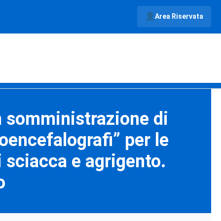
Area Riservata
in somministrazione di
oencefalografi” per le
i sciacca e agrigento.
o