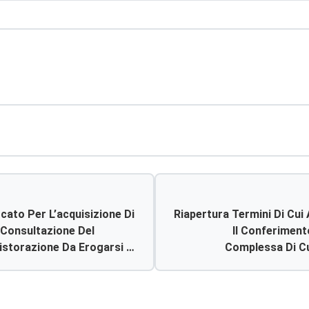
cato Per L’acquisizione Di
Riapertura Termini Di Cui 
a Consultazione Del
Il Conferimento
istorazione Da Erogarsi In
Complessa Di Cui
spedali Di Comunità Di
Limitatamente Alluoc Os
ente O Alternativamente
Alluoc Anatomia Ed Istol
Ma