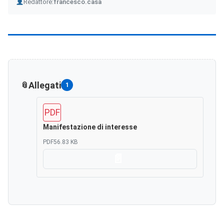
Author
Redattore:
francesco.casa
Allegati
1
PDF
Manifestazione di interesse
PDF
56.83 KB
Scarica