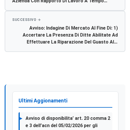
Azienda Con Rapporto Di Lavoro A Tempo
Indetermintato Degli Stabilimenti Ospedalieri ,
Ove È Stato Rilevato L’esubero A Quello Ove
Risulta La Carenza Di Personale.
Avviso: Indagine Di Mercato Al Fine Di: 1)
Accertare La Presenza Di Ditte Abilitate Ad
Effettuare La Riparazione Del Guasto Alle
Indicate Apparecchiature Elettrocardiografi
Mortara Mod. Eli 250 2) Richiedere Il Relativo
Preventivo Di Spesa
Ultimi Aggionamenti
Avviso di disponibilita’ art. 20 comma 2
e 3 dell’acn del 05/02/2026 per gli