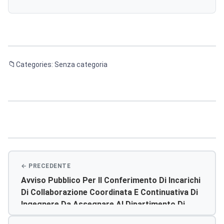
Categories: Senza categoria
Navigazione
articoli
Avviso Pubblico Per Il Conferimento Di Incarichi
Di Collaborazione Coordinata E Continuativa Di
Ingegnere Da Assegnare Al Dipartimento Di
Prevenzione Spresal E Collaboratore Tecnico