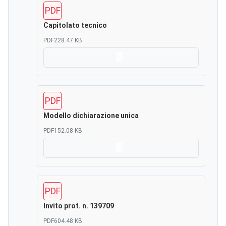
PDF
Capitolato tecnico
PDF
228.47 KB
Scarica
PDF
Modello dichiarazione unica
PDF
152.08 KB
Scarica
PDF
Invito prot. n. 139709
PDF
604.48 KB