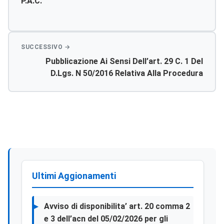
P.a.c.
Pubblicazione Ai Sensi Dell’art. 29 C. 1 Del
D.lgs. N 50/2016 Relativa Alla Procedura
Negoziata Art. 36 Lett. B Per Lavori Di
Adeguamento Di Screening Mammografico
Ubicati Al Piano Primo Del P.o. San Giovanni Di
Dio Di Agrigento ( Cod Cig. Z2b1a44408).
Ultimi Aggionamenti
Avviso di disponibilita’ art. 20 comma 2
e 3 dell’acn del 05/02/2026 per gli