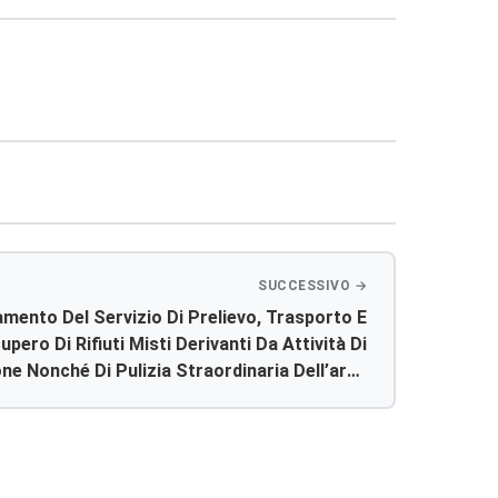
amento Del Servizio Di Prelievo, Trasporto E
ero Di Rifiuti Misti Derivanti Da Attività Di
ne Nonché Di Pulizia Straordinaria Dell’area
Temporaneo Del P.o. Di Sciacca Con Relativa
Avvio Allo Smaltimento/recupero Dei Rifiuti.