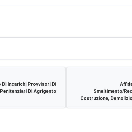
Di Incarichi Provvisori Di
Affid
 Penitenziari Di Agrigento
Smaltimento/recup
Costruzione, Demolizio
Limitrofa Al Deposito 
Selezione E 