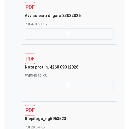
PDF
Avviso esiti di gara 23022026
PDF
470.60 KB
Scarica
PDF
Nota prot. n. 4268 09012026
PDF
545.32 KB
Scarica
PDF
Riepilogo_ng5963523
PDF
29.54 KB