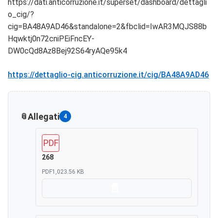
https://dati.anticorruzione.it/superset/dashboard/dettagli
o_cig/?
cig=BA48A9AD46&standalone=2&fbclid=IwAR3MQJS88b
Hqwktj0n72cniPEiFncEY-
DW0cQd8Az8Bej92S64ryAQe95k4
https://dettaglio-cig.anticorruzione.it/cig/BA48A9AD46
Allegati
4
PDF
268
PDF
1,023.56 KB
Scarica