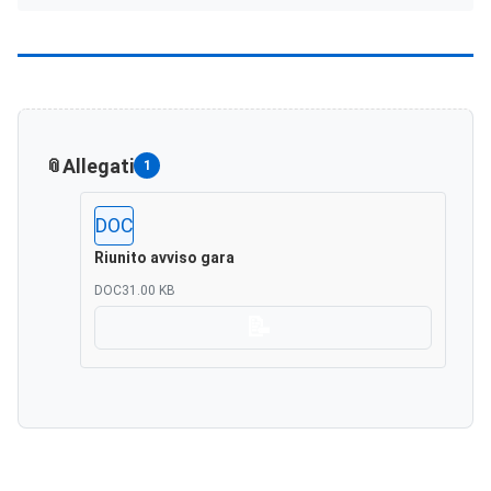
Allegati
1
DOC
Riunito avviso gara
DOC
31.00 KB
Scarica