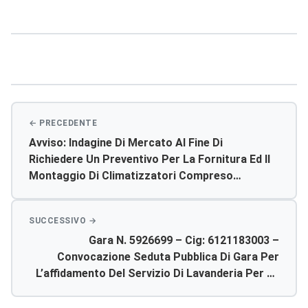
Navigazione
articoli
Avviso: Indagine Di Mercato Al Fine Di
Richiedere Un Preventivo Per La Fornitura Ed Il
Montaggio Di Climatizzatori Compreso
Materiale Elettrico Per I Locali Da Assegnare Al
Servizio 118 Presso Il Poliambulatorio Asp Di
Agrigento.
Gara N. 5926699 – Cig: 6121183003 –
Convocazione Seduta Pubblica Di Gara Per
L’affidamento Del Servizio Di Lavanderia Per Le
Strutture Dell’azienda Sanitaria Provinciale Di
Agrigento Per Un Periodo Di 6 Mesi