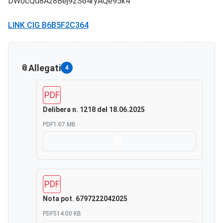
DW0cQd8Az8Bej92S64ryAQe95k4
LINK CIG B6B5F2C364
Allegati
4
PDF
Delibera n. 1218 del 18.06.2025
PDF
1.07 MB
Scarica
PDF
Nota pot. 6797222042025
PDF
514.00 KB