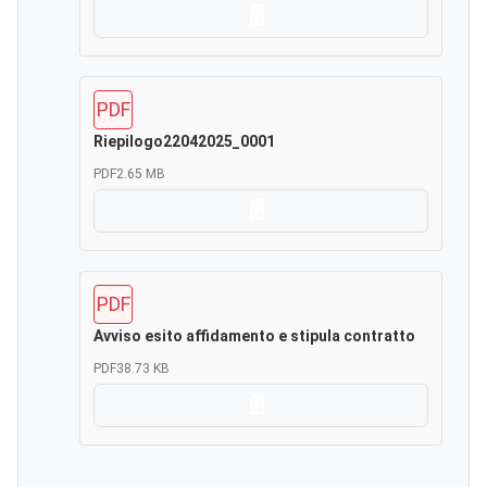
Scarica
PDF
Riepilogo22042025_0001
PDF
2.65 MB
Scarica
PDF
Avviso esito affidamento e stipula contratto
PDF
38.73 KB
Scarica