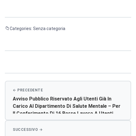
Categories: Senza categoria
Navigazione
articoli
Avviso Pubblico Riservato Agli Utenti Già In
Carico Al Dipartimento Di Salute Mentale – Per
Il Conferimento Di 16 Borse Lavoro A Utenti
Facilitori Sociali Da Formare Attraverso
Appositi Corsi Di Formazione, Per L’istituzione
Di Un Albo Aziendale