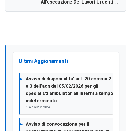
All’esecuzione Dei Lavori Urgenti Di
Impermeabilizzazione Vasca Di Smaltimento
Sostanze Radioattive Provenienti Dall’u.o. Di
Medicina Nucleare Nello S.o. San Giovanni Di Dio
Di Agrigento.
Ultimi Aggionamenti
Avviso di disponibilita’ art. 20 comma 2
e 3 dell’acn del 05/02/2026 per gli
specialisti ambulatoriali interni a tempo
indeterminato
1 Agosto 2026
Avviso di convocazione per il