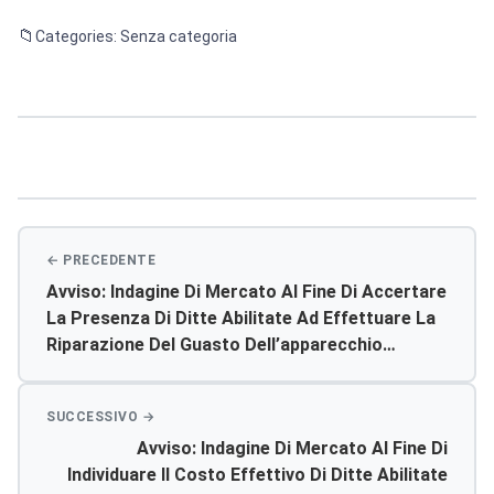
Categories: Senza categoria
Navigazione
articoli
Avviso: Indagine Di Mercato Al Fine Di Accertare
La Presenza Di Ditte Abilitate Ad Effettuare La
Riparazione Del Guasto Dell’apparecchio
Elettrocardiografo Smart Se – 6 In Dotazione
Presso Il Poliambulatorio Di Menfi. Richiedere Il
Relativo Preventivo Di Spesa.
Avviso: Indagine Di Mercato Al Fine Di
Individuare Il Costo Effettivo Di Ditte Abilitate