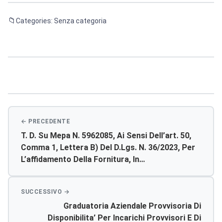
Categories: Senza categoria
Navigazione
articoli
T. D. Su Mepa N. 5962085, Ai Sensi Dell’art. 50,
Comma 1, Lettera B) Del D.lgs. N. 36/2023, Per
L’affidamento Della Fornitura, In
Somministrazione E Per 18 Mesi, Di “cannule
Per Aspirazione Chirurgica (rigide, Semirigide,
Con Interruttore On/off (yankauer)” Per Le
Graduatoria Aziendale Provvisoria Di
Uu.oo. Di Anestesia & Rianimazione Dei Pp.oo.
Disponibilita’ Per Incarichi Provvisori E Di
Dell’asp Di Agrigento. Autorizzazione